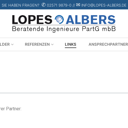
✆
✉
SIE HABEN FRAGEN?
02571 9879-0 //
INFO@LOPES-ALBERS.DE
ELDER
REFERENZEN
LINKS
ANSPRECHPARTNER
er Partner: